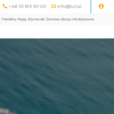
+48 33 813 90 00
info@tu1.pl
e
Transfery
Rejsy
Wycieczki
Zimowe obozy młodzieżowe