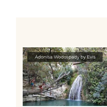
Adonisa Wodospady by Evis