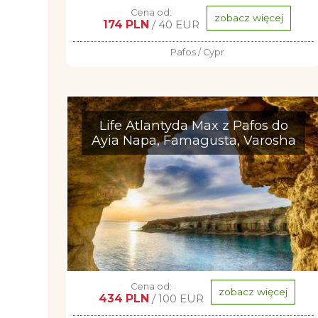
Cena od:
zobacz więcej
174 PLN
/ 40 EUR
Pafos / Cypr
Life Atlantyda Max z Pafos do
Ayia Napa, Famagusta, Varosha
Cena od:
zobacz więcej
434 PLN
/ 100 EUR