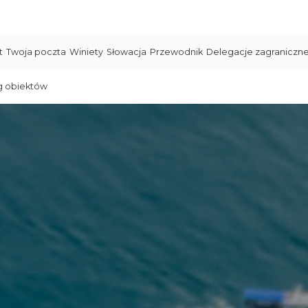
t
Twoja poczta
Winiety
Słowacja
Przewodnik
Delegacje zagraniczn
g obiektów