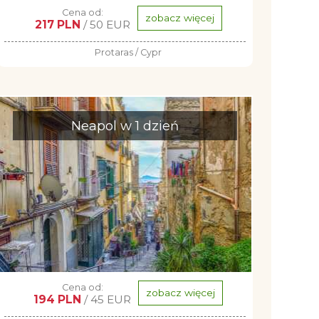
Cena od:
zobacz więcej
217 PLN
/ 50 EUR
Protaras / Cypr
Neapol w 1 dzień
Cena od:
zobacz więcej
194 PLN
/ 45 EUR