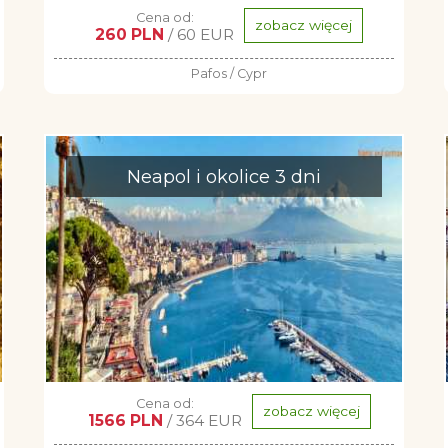
Cena od:
zobacz więcej
260 PLN
/ 60 EUR
Pafos / Cypr
Neapol i okolice 3 dni
Cena od:
zobacz więcej
1566 PLN
/ 364 EUR