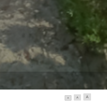
A
A
A