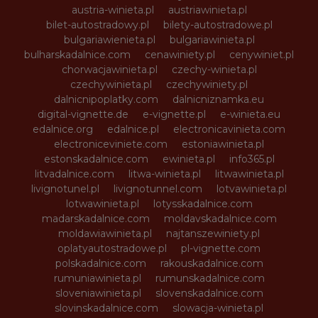
austria-winieta.pl
austriawinieta.pl
bilet-autostradowy.pl
bilety-autostradowe.pl
bulgariawienieta.pl
bulgariawinieta.pl
bulharskadalnice.com
cenawiniety.pl
cenywiniet.pl
chorwacjawinieta.pl
czechy-winieta.pl
czechywinieta.pl
czechywiniety.pl
dalnicnipoplatky.com
dalnicniznamka.eu
digital-vignette.de
e-vignette.pl
e-winieta.eu
edalnice.org
edalnice.pl
electronicavinieta.com
electroniceviniete.com
estoniawinieta.pl
estonskadalnice.com
ewinieta.pl
info365.pl
litvadalnice.com
litwa-winieta.pl
litwawinieta.pl
livignotunel.pl
livignotunnel.com
lotvawinieta.pl
lotwawinieta.pl
lotysskadalnice.com
madarskadalnice.com
moldavskadalnice.com
moldawiawinieta.pl
najtanszewiniety.pl
oplatyautostradowe.pl
pl-vignette.com
polskadalnice.com
rakouskadalnice.com
rumuniawinieta.pl
rumunskadalnice.com
sloveniawinieta.pl
slovenskadalnice.com
slovinskadalnice.com
slowacja-winieta.pl