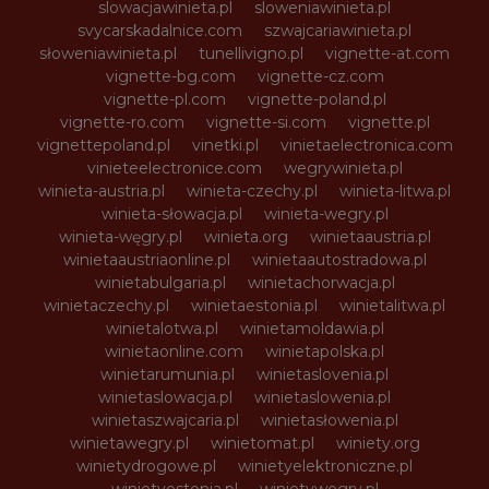
slowacjawinieta.pl
sloweniawinieta.pl
svycarskadalnice.com
szwajcariawinieta.pl
słoweniawinieta.pl
tunellivigno.pl
vignette-at.com
vignette-bg.com
vignette-cz.com
vignette-pl.com
vignette-poland.pl
vignette-ro.com
vignette-si.com
vignette.pl
vignettepoland.pl
vinetki.pl
vinietaelectronica.com
vinieteelectronice.com
wegrywinieta.pl
winieta-austria.pl
winieta-czechy.pl
winieta-litwa.pl
winieta-słowacja.pl
winieta-wegry.pl
winieta-węgry.pl
winieta.org
winietaaustria.pl
winietaaustriaonline.pl
winietaautostradowa.pl
winietabulgaria.pl
winietachorwacja.pl
winietaczechy.pl
winietaestonia.pl
winietalitwa.pl
winietalotwa.pl
winietamoldawia.pl
winietaonline.com
winietapolska.pl
winietarumunia.pl
winietaslovenia.pl
winietaslowacja.pl
winietaslowenia.pl
winietaszwajcaria.pl
winietasłowenia.pl
winietawegry.pl
winietomat.pl
winiety.org
winietydrogowe.pl
winietyelektroniczne.pl
winietyestonia.pl
winietywegry.pl