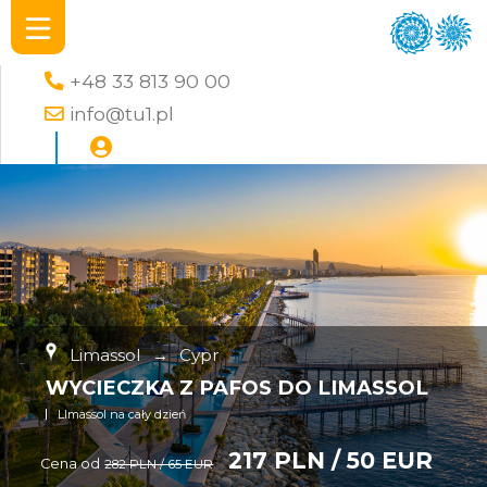
+48 33 813 90 00
info@tu1.pl
Limassol
→
Cypr
WYCIECZKA Z PAFOS DO LIMASSOL
LImassol na cały dzień
217 PLN / 50 EUR
Cena od
282 PLN / 65 EUR