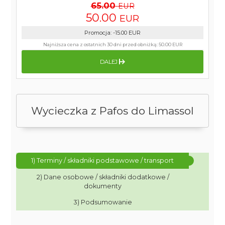
65.00
EUR
50.00
EUR
Promocja
:
-15.00
EUR
Najniższa cena z ostatnich 30 dni przed obniżką:
50.00 EUR
DALEJ
Wycieczka z Pafos do Limassol
1) Terminy / składniki podstawowe / transport
2) Dane osobowe / składniki dodatkowe /
dokumenty
3) Podsumowanie