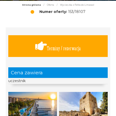
Strona główna
/
Oferta
/
Wycieczka z Pafos do Limassol
Numer oferty:
153/18107
Terminy / rezerwacja
Cena zawiera
uczestnik