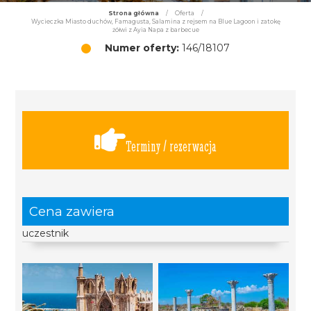
Strona główna
/
Oferta
/
Wycieczka Miasto duchów, Famagusta, Salamina z rejsem na Blue Lagoon i zatokę
żółwi z Ayia Napa z barbecue
Numer oferty:
146/18107
Terminy / rezerwacja
Cena zawiera
uczestnik