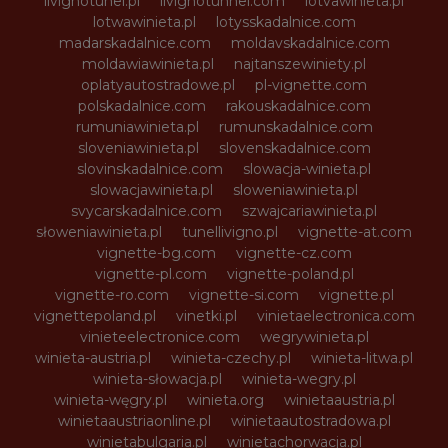
livignotunel.pl
livignotunnel.com
lotvawinieta.pl
lotwawinieta.pl
lotysskadalnice.com
madarskadalnice.com
moldavskadalnice.com
moldawiawinieta.pl
najtanszewiniety.pl
oplatyautostradowe.pl
pl-vignette.com
polskadalnice.com
rakouskadalnice.com
rumuniawinieta.pl
rumunskadalnice.com
sloveniawinieta.pl
slovenskadalnice.com
slovinskadalnice.com
slowacja-winieta.pl
slowacjawinieta.pl
sloweniawinieta.pl
svycarskadalnice.com
szwajcariawinieta.pl
słoweniawinieta.pl
tunellivigno.pl
vignette-at.com
vignette-bg.com
vignette-cz.com
vignette-pl.com
vignette-poland.pl
vignette-ro.com
vignette-si.com
vignette.pl
vignettepoland.pl
vinetki.pl
vinietaelectronica.com
vinieteelectronice.com
wegrywinieta.pl
winieta-austria.pl
winieta-czechy.pl
winieta-litwa.pl
winieta-słowacja.pl
winieta-wegry.pl
winieta-węgry.pl
winieta.org
winietaaustria.pl
winietaaustriaonline.pl
winietaautostradowa.pl
winietabulgaria.pl
winietachorwacja.pl