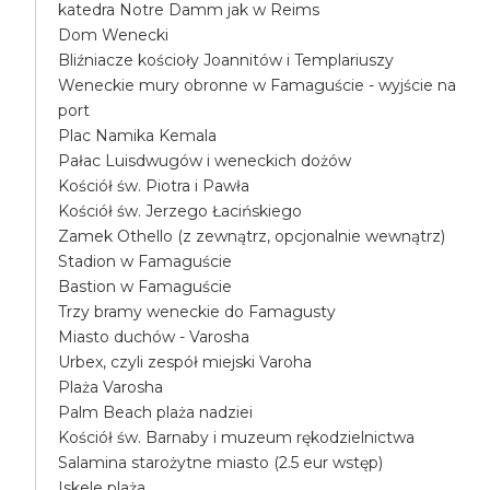
katedra Notre Damm jak w Reims
Dom Wenecki
Bliźniacze kościoły Joannitów i Templariuszy
Weneckie mury obronne w Famaguście - wyjście na
port
Plac Namika Kemala
Pałac Luisdwugów i weneckich dożów
Kościół św. Piotra i Pawła
Kościół św. Jerzego Łacińskiego
Zamek Othello (z zewnątrz, opcjonalnie wewnątrz)
Stadion w Famaguście
Bastion w Famaguście
Trzy bramy weneckie do Famagusty
Miasto duchów - Varosha
Urbex, czyli zespół miejski Varoha
Plaża Varosha
Palm Beach plaża nadziei
Kościół św. Barnaby i muzeum rękodzielnictwa
Salamina starożytne miasto (2.5 eur wstęp)
Iskele plaża