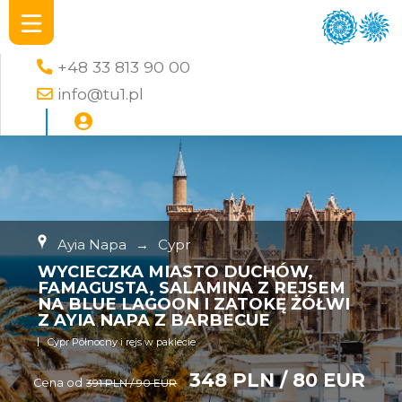
+48 33 813 90 00
info@tu1.pl
Ayia Napa
→
Cypr
WYCIECZKA MIASTO DUCHÓW,
FAMAGUSTA, SALAMINA Z REJSEM
NA BLUE LAGOON I ZATOKĘ ŻÓŁWI
Z AYIA NAPA Z BARBECUE
Cypr Północny i rejs w pakiecie
348 PLN / 80 EUR
Cena od
391 PLN / 90 EUR