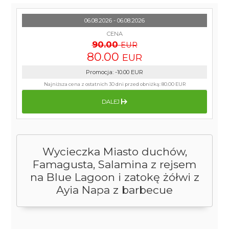
06.08.2026 - 06.08.2026
CENA
90.00
EUR
80.00
EUR
Promocja
:
-10.00
EUR
Najniższa cena z ostatnich 30 dni przed obniżką:
80.00 EUR
DALEJ
Wycieczka Miasto duchów,
Famagusta, Salamina z rejsem
na Blue Lagoon i zatokę żółwi z
Ayia Napa z barbecue