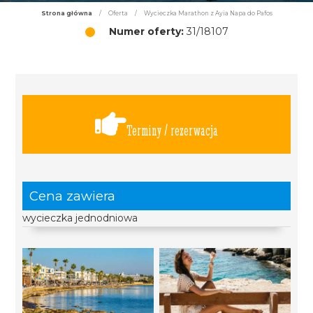
Strona główna
/
Oferta
/
Wycieczka Marathon z Ayia Napa do Pafos
Numer oferty:
31/18107
Terminy / rezerwacja
Cena zawiera
wycieczka jednodniowa