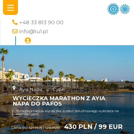
+48 33 813 90 00
info@tu1.pl
Ayia Napa
→
Cypr
WYCIECZKA MARATHON Z AYIA
NAPA DO PAFOS
To najpiękniejsza wycieczka wzdłuż południowego wybrzeża na
wschód Cypru
430 PLN / 99 EUR
Cena od
521 PLN / 120 EUR