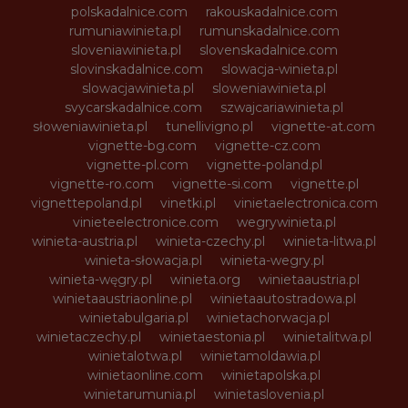
polskadalnice.com
rakouskadalnice.com
rumuniawinieta.pl
rumunskadalnice.com
sloveniawinieta.pl
slovenskadalnice.com
slovinskadalnice.com
slowacja-winieta.pl
slowacjawinieta.pl
sloweniawinieta.pl
svycarskadalnice.com
szwajcariawinieta.pl
słoweniawinieta.pl
tunellivigno.pl
vignette-at.com
vignette-bg.com
vignette-cz.com
vignette-pl.com
vignette-poland.pl
vignette-ro.com
vignette-si.com
vignette.pl
vignettepoland.pl
vinetki.pl
vinietaelectronica.com
vinieteelectronice.com
wegrywinieta.pl
winieta-austria.pl
winieta-czechy.pl
winieta-litwa.pl
winieta-słowacja.pl
winieta-wegry.pl
winieta-węgry.pl
winieta.org
winietaaustria.pl
winietaaustriaonline.pl
winietaautostradowa.pl
winietabulgaria.pl
winietachorwacja.pl
winietaczechy.pl
winietaestonia.pl
winietalitwa.pl
winietalotwa.pl
winietamoldawia.pl
winietaonline.com
winietapolska.pl
winietarumunia.pl
winietaslovenia.pl