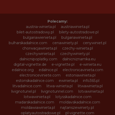
Polecamy:
austria-winieta.pl
austriawinieta.pl
bilet-autostradowy.pl
bilety-autostradowe.pl
bulgariawienieta.pl
bulgariawinieta.pl
bulharskadalnice.com
cenawiniety.pl
cenywiniet.pl
chorwacjawinieta.pl
czechy-winieta.pl
czechywinieta.pl
czechywiniety.pl
dalnicnipoplatky.com
dalnicniznamka.eu
digital-vignette.de
e-vignette.pl
e-winieta.eu
edalnice.org
edalnice.pl
electronicavinieta.com
electroniceviniete.com
estoniawinieta.pl
estonskadalnice.com
ewinieta.pl
info365.pl
litvadalnice.com
litwa-winieta.pl
litwawinieta.pl
livignotunel.pl
livignotunnel.com
lotvawinieta.pl
lotwawinieta.pl
lotysskadalnice.com
madarskadalnice.com
moldavskadalnice.com
moldawiawinieta.pl
najtanszewiniety.pl
oplatyautostradowe.pl
pl-vignette.com