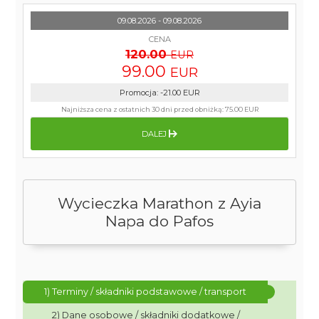
09.08.2026 - 09.08.2026
CENA
120.00
EUR
99.00
EUR
Promocja
:
-21.00
EUR
Najniższa cena z ostatnich 30 dni przed obniżką:
75.00 EUR
DALEJ
Wycieczka Marathon z Ayia
Napa do Pafos
1) Terminy / składniki podstawowe / transport
2) Dane osobowe / składniki dodatkowe /