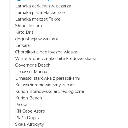
Larnaka cerkiew św. Łazarza
Larnaka plaża Mackenzie
Larnaka meczet Tekkeli
Słone Jezioro
Kato Dris
degustacja w winiarni
Lefkara
Choroikoitia neolityczna wioska
White Stones znakomite kredowe skałki
Governor's Beach
Limassol Marina
Limassol starówka z parasolkami
Kolossi średniowieczny zamek
Kurion stanowisko archeologiczne
Kurion Beach
Pisouri
Klif Cape Aspro
Plaża Dog's
Skała Afrodyty