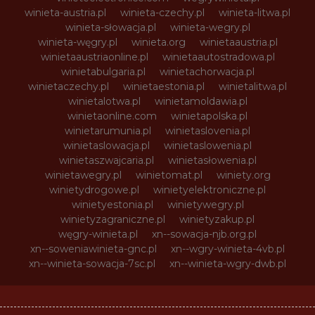
winieta-austria.pl
winieta-czechy.pl
winieta-litwa.pl
winieta-słowacja.pl
winieta-wegry.pl
winieta-węgry.pl
winieta.org
winietaaustria.pl
winietaaustriaonline.pl
winietaautostradowa.pl
winietabulgaria.pl
winietachorwacja.pl
winietaczechy.pl
winietaestonia.pl
winietalitwa.pl
winietalotwa.pl
winietamoldawia.pl
winietaonline.com
winietapolska.pl
winietarumunia.pl
winietaslovenia.pl
winietaslowacja.pl
winietaslowenia.pl
winietaszwajcaria.pl
winietasłowenia.pl
winietawegry.pl
winietomat.pl
winiety.org
winietydrogowe.pl
winietyelektroniczne.pl
winietyestonia.pl
winietywegry.pl
winietyzagraniczne.pl
winietyzakup.pl
węgry-winieta.pl
xn--sowacja-njb.org.pl
xn--soweniawinieta-gnc.pl
xn--wgry-winieta-4vb.pl
xn--winieta-sowacja-7sc.pl
xn--winieta-wgry-dwb.pl