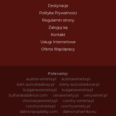
Destynacje
Polityka Prywatności
Regulamin strony
Zaloguj się
Kontakt
Usługi Internetowe
Oferta Współpracy
Polecamy:
austria-winieta.pl
austriawinieta.pl
bilet-autostradowy.pl
bilety-autostradowe.pl
bulgariawienieta.pl
bulgariawinieta.pl
bulharskadalnice.com
cenawiniety.pl
cenywiniet.pl
chorwacjawinieta.pl
czechy-winieta.pl
czechywinieta.pl
czechywiniety.pl
dalnicnipoplatky.com
dalnicniznamka.eu