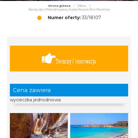
Strona główna
/
Oferta
/
Wycieczka z Pafos do wąwozu Avakas Kanyon Mini Marathon
Numer oferty:
33/18107
Terminy / rezerwacja
Cena zawiera
wycieczka jednodniowa