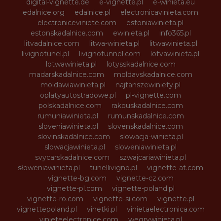
digital-vignette.de
e-vignette.pl
e-winieta.eu
edalnice.org
edalnice.pl
electronicavinieta.com
electroniceviniete.com
estoniawinieta.pl
estonskadalnice.com
ewinieta.pl
info365.pl
litvadalnice.com
litwa-winieta.pl
litwawinieta.pl
livignotunel.pl
livignotunnel.com
lotvawinieta.pl
lotwawinieta.pl
lotysskadalnice.com
madarskadalnice.com
moldavskadalnice.com
moldawiawinieta.pl
najtanszewiniety.pl
oplatyautostradowe.pl
pl-vignette.com
polskadalnice.com
rakouskadalnice.com
rumuniawinieta.pl
rumunskadalnice.com
sloveniawinieta.pl
slovenskadalnice.com
slovinskadalnice.com
slowacja-winieta.pl
slowacjawinieta.pl
sloweniawinieta.pl
svycarskadalnice.com
szwajcariawinieta.pl
słoweniawinieta.pl
tunellivigno.pl
vignette-at.com
vignette-bg.com
vignette-cz.com
vignette-pl.com
vignette-poland.pl
vignette-ro.com
vignette-si.com
vignette.pl
vignettepoland.pl
vinetki.pl
vinietaelectronica.com
vinieteelectronice.com
wegrywinieta.pl