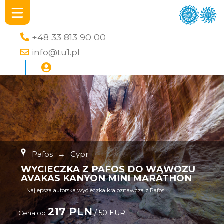
+48 33 813 90 00
info@tu1.pl
Pafos
→
Cypr
WYCIECZKA Z PAFOS DO WĄWOZU
AVAKAS KANYON MINI MARATHON
Najlepsza autorska wycieczka krajoznawcza z Pafos
217 PLN
/ 50 EUR
Cena od