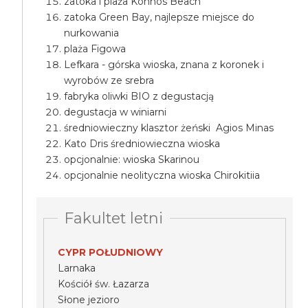
zatoka i plaża Konnos Beach
zatoka Green Bay, najlepsze miejsce do
nurkowania
plaża Figowa
Lefkara - górska wioska, znana z koronek i
wyrobów ze srebra
fabryka oliwki BIO z degustacją
degustacja w winiarni
średniowieczny klasztor żeński Agios Minas
Kato Dris średniowieczna wioska
opcjonalnie: wioska Skarinou
opcjonalnie neolityczna wioska Chirokitiia
Fakultet letni
CYPR POŁUDNIOWY
Larnaka
Kościół św. Łazarza
Słone jezioro