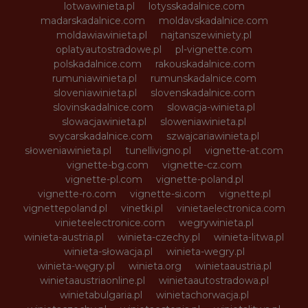
lotwawinieta.pl
lotysskadalnice.com
madarskadalnice.com
moldavskadalnice.com
moldawiawinieta.pl
najtanszewiniety.pl
oplatyautostradowe.pl
pl-vignette.com
polskadalnice.com
rakouskadalnice.com
rumuniawinieta.pl
rumunskadalnice.com
sloveniawinieta.pl
slovenskadalnice.com
slovinskadalnice.com
slowacja-winieta.pl
slowacjawinieta.pl
sloweniawinieta.pl
svycarskadalnice.com
szwajcariawinieta.pl
słoweniawinieta.pl
tunellivigno.pl
vignette-at.com
vignette-bg.com
vignette-cz.com
vignette-pl.com
vignette-poland.pl
vignette-ro.com
vignette-si.com
vignette.pl
vignettepoland.pl
vinetki.pl
vinietaelectronica.com
vinieteelectronice.com
wegrywinieta.pl
winieta-austria.pl
winieta-czechy.pl
winieta-litwa.pl
winieta-słowacja.pl
winieta-wegry.pl
winieta-węgry.pl
winieta.org
winietaaustria.pl
winietaaustriaonline.pl
winietaautostradowa.pl
winietabulgaria.pl
winietachorwacja.pl