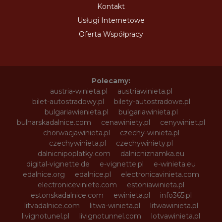
Kontakt
Usługi Internetowe
Oferta Współpracy
Polecamy:
austria-winieta.pl
austriawinieta.pl
bilet-autostradowy.pl
bilety-autostradowe.pl
bulgariawienieta.pl
bulgariawinieta.pl
bulharskadalnice.com
cenawiniety.pl
cenywiniet.pl
chorwacjawinieta.pl
czechy-winieta.pl
czechywinieta.pl
czechywiniety.pl
dalnicnipoplatky.com
dalnicniznamka.eu
digital-vignette.de
e-vignette.pl
e-winieta.eu
edalnice.org
edalnice.pl
electronicavinieta.com
electroniceviniete.com
estoniawinieta.pl
estonskadalnice.com
ewinieta.pl
info365.pl
litvadalnice.com
litwa-winieta.pl
litwawinieta.pl
livignotunel.pl
livignotunnel.com
lotvawinieta.pl