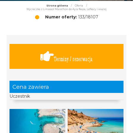
Strona główna
/
Oferta
/
Wycieczka z Limassol Marathon do Ayia Napa, Lefkary i więcej
Numer oferty:
133/18107
Terminy / rezerwacja
Cena zawiera
Uczestnik