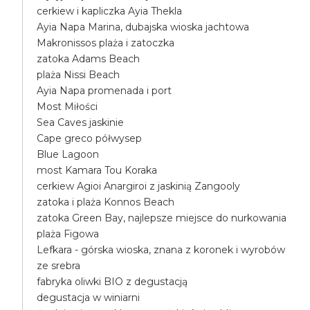
cerkiew i kapliczka Ayia Thekla
Ayia Napa Marina, dubajska wioska jachtowa
Makronissos plaża i zatoczka
zatoka Adams Beach
plaża Nissi Beach
Ayia Napa promenada i port
Most Miłości
Sea Caves jaskinie
Cape greco półwysep
Blue Lagoon
most Kamara Tou Koraka
cerkiew Agioi Anargiroi z jaskinią Zangooly
zatoka i plaża Konnos Beach
zatoka Green Bay, najlepsze miejsce do nurkowania
plaża Figowa
Lefkara - górska wioska, znana z koronek i wyrobów
ze srebra
fabryka oliwki BIO z degustacją
degustacja w winiarni