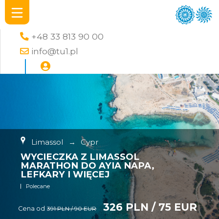
+48 33 813 90 00
info@tu1.pl
Limassol
→
Cypr
WYCIECZKA Z LIMASSOL
MARATHON DO AYIA NAPA,
LEFKARY I WIĘCEJ
Polecane
326 PLN / 75 EUR
Cena od
391 PLN / 90 EUR