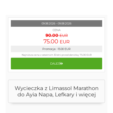
09.08.2026 - 09.08.2026
CENA
90.00
EUR
75.00
EUR
Promocja
:
-15.00
EUR
Najniższa cena z ostatnich 30 dni przed obniżką:
75.00 EUR
DALEJ
Wycieczka z Limassol Marathon
do Ayia Napa, Lefkary i więcej