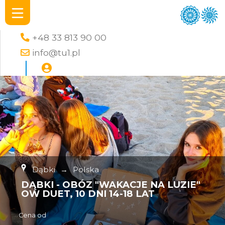
+48 33 813 90 00
info@tu1.pl
Dąbki
→
Polska
DĄBKI - OBÓZ "WAKACJE NA LUZIE"
OW DUET, 10 DNI 14-18 LAT
Cena od