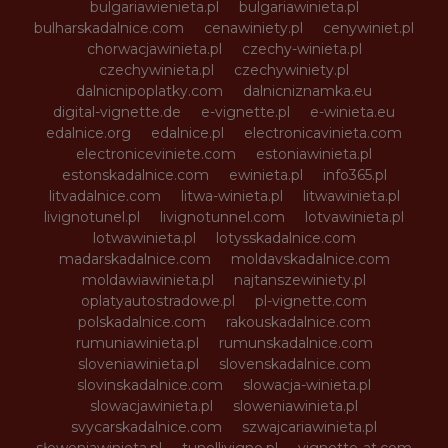
bulgariawienieta.pl
bulgariawinieta.pl
bulharskadalnice.com
cenawiniety.pl
cenywiniet.pl
chorwacjawinieta.pl
czechy-winieta.pl
czechywinieta.pl
czechywiniety.pl
dalnicnipoplatky.com
dalnicniznamka.eu
digital-vignette.de
e-vignette.pl
e-winieta.eu
edalnice.org
edalnice.pl
electronicavinieta.com
electroniceviniete.com
estoniawinieta.pl
estonskadalnice.com
ewinieta.pl
info365.pl
litvadalnice.com
litwa-winieta.pl
litwawinieta.pl
livignotunel.pl
livignotunnel.com
lotvawinieta.pl
lotwawinieta.pl
lotysskadalnice.com
madarskadalnice.com
moldavskadalnice.com
moldawiawinieta.pl
najtanszewiniety.pl
oplatyautostradowe.pl
pl-vignette.com
polskadalnice.com
rakouskadalnice.com
rumuniawinieta.pl
rumunskadalnice.com
sloveniawinieta.pl
slovenskadalnice.com
slovinskadalnice.com
slowacja-winieta.pl
slowacjawinieta.pl
sloweniawinieta.pl
svycarskadalnice.com
szwajcariawinieta.pl