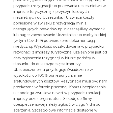
podróżne, gwarantujące zwrot kosztów rezygnacji w
przypadku rezygnacji lub przerwania uczestnictwa w
imprezie turystycznej z przyczyn losowych
niezależnych od Uczestnika. TU zwraca koszty
poniesione w związku z rezygnacją m.in z
następujących powodów np. nieszczęśliwy wypadek
lub nagłe zachorowanie Uczestnika lub osoby bliskiej
(w tym Covid-19) potwierdzone dokumentacją
medyczną. Wysokość odszkodowania w przypadku
rezygnacji z imprezy turystycznej uzależniona jest od
daty zgłoszenia rezygnacji w biurze podróży w
stosunku do dnia rozpoczęcia imprezy.
Ubezpieczonemu przysługuje świadczenie w
wysokości do 100% poniesionych, a nie
zrefundowanych kosztów. Rezygnacja musi być nam
przekazana w formie pisemnej. Koszt ubezpieczenia
nie podlega zwrotowi nawet w przypadku anulacji
imprezy przez organizatora. Szkodę do firmy
ubezpieczeniowej należy zgłosić w ciągu 7 dni od
zdarzenia. Szczegółowe informacje dostępne w