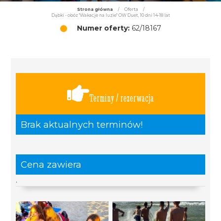
Strona główna
/
Oferta
/
Dąbki - obóz "Wakacje na luzie" OW Duet, 10 dni 14-18 lat
Numer oferty:
62/18167
Terminy / rezerwacja
Brak aktualnych terminów!
Cena zawiera
.