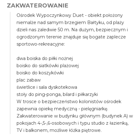
ZAKWATEROWANIE
Ośrodek Wypoczynkowy Duet - obiekt położony
niemalże nad samym brzegiem Bałtyku, od plaży
dzieli nas zaledwie 50 m. Na dużym, bezpiecznym i
ogrodzonym terenie znajduje się bogate zaplecze
sportowo-rekreacyjne:
dwa boiska do piłki nożnej
boisko do siatkówki plażowej
boisko do koszykówki
plac zabaw
świetlice i sala dyskotekowa
stoły do ping-ponga, bilard i piłkarzyki
W trosce o bezpieczeństwo kolonistów ośrodek
zapewnia opiekę medyczną - pielęgniarkę.
Zakwaterowanie w budynku głównym (budynek A) w
pokojach 4-,5-,6-osobowych i typu studio z łazienką,
TV i balkonem, możliwe łóżka piętrowe.