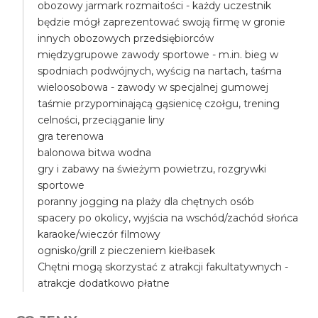
obozowy jarmark rozmaitości - każdy uczestnik
będzie mógł zaprezentować swoją firmę w gronie
innych obozowych przedsiębiorców
międzygrupowe zawody sportowe - m.in. bieg w
spodniach podwójnych, wyścig na nartach, taśma
wieloosobowa - zawody w specjalnej gumowej
taśmie przypominającą gąsienicę czołgu, trening
celności, przeciąganie liny
gra terenowa
balonowa bitwa wodna
gry i zabawy na świeżym powietrzu, rozgrywki
sportowe
poranny jogging na plaży dla chętnych osób
spacery po okolicy, wyjścia na wschód/zachód słońca
karaoke/wieczór filmowy
ognisko/grill z pieczeniem kiełbasek
Chętni mogą skorzystać z atrakcji fakultatywnych -
atrakcje dodatkowo płatne