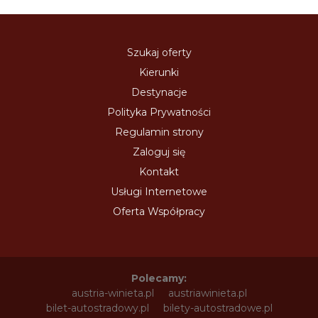
Szukaj oferty
Kierunki
Destynacje
Polityka Prywatności
Regulamin strony
Zaloguj się
Kontakt
Usługi Internetowe
Oferta Współpracy
Polecamy:
austria-winieta.pl
austriawinieta.pl
bilet-autostradowy.pl
bilety-autostradowe.pl