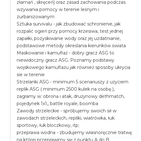
złamań , skręceń) oraz zasad zachowania podczas
wzywania pomocy w terenie leśnym i
zurbanizowanym
Sztuka survivalu - jak zbudować schronienie, jak
rozpalić ogień przy pomocy krzesiwa, test jednej
zapałki, pozyskiwanie wody oraz jej uzdatnianie,
podstawowe metody określania kierunków świata
Maskowanie i kamuflaż - dobry gracz ASG to
niewidoczny gracz ASG. Poznamy podstawy
wojskowego kamuflażu jak również sposoby ukrycia
sie w terenie
Strzelanki ASG - minimum 5 scenariuszy z użyciem
replik ASG ( minimum 2500 kulek na osobę ),
zagramy w: obrona i atak, drużynowy dethmatch,
pojedynek 1x1,, battle royale, boomba
Zawody strzeleckie - spróbujemy swoich sił w
zawodach strzeleckich, repliki, wiatrówka, łuk
sportowy, łuk bloczkowy, itp;
przeprawa wodna - zbudujemy własnoręcznie tratwę
na której przeprawimy się z punktu A do B