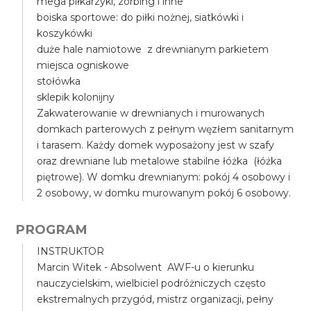
mega piłkarzyki, zorbing i inne
boiska sportowe: do piłki nożnej, siatkówki i
koszykówki
duże hale namiotowe z drewnianym parkietem
miejsca ogniskowe
stołówka
sklepik kolonijny
Zakwaterowanie w drewnianych i murowanych
domkach parterowych z pełnym węzłem sanitarnym
i tarasem. Każdy domek wyposażony jest w szafy
oraz drewniane lub metalowe stabilne łóżka (łóżka
piętrowe). W domku drewnianym: pokój 4 osobowy i
2 osobowy, w domku murowanym pokój 6 osobowy.
PROGRAM
INSTRUKTOR
Marcin Witek - Absolwent AWF-u o kierunku
nauczycielskim, wielbiciel podróżniczych często
ekstremalnych przygód, mistrz organizacji, pełny