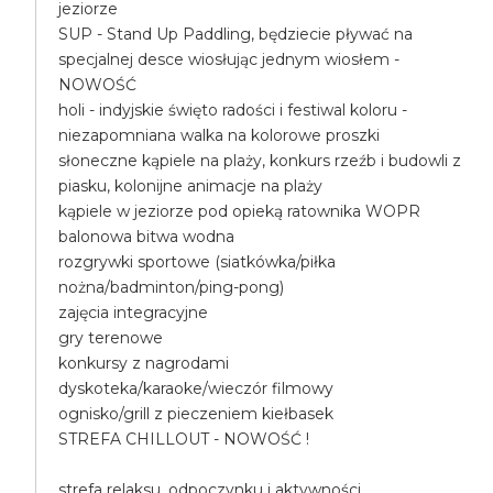
jeziorze
SUP - Stand Up Paddling, będziecie pływać na
specjalnej desce wiosłując jednym wiosłem -
NOWOŚĆ
holi - indyjskie święto radości i festiwal koloru -
niezapomniana walka na kolorowe proszki
słoneczne kąpiele na plaży, konkurs rzeźb i budowli z
piasku, kolonijne animacje na plaży
kąpiele w jeziorze pod opieką ratownika WOPR
balonowa bitwa wodna
rozgrywki sportowe (siatkówka/piłka
nożna/badminton/ping-pong)
zajęcia integracyjne
gry terenowe
konkursy z nagrodami
dyskoteka/karaoke/wieczór filmowy
ognisko/grill z pieczeniem kiełbasek
STREFA CHILLOUT - NOWOŚĆ !
strefa relaksu, odpoczynku i aktywności