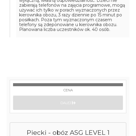
wyłączną, własną odpowiedzialność. Dzieci nie
zabierają telefonów na zajęcia programowe, mogą
używać ich tylko w porach wyznaczonych przez
kierownika obozu, 3 razy dziennie po 15 minut po
posiłkach. Poza tym wyznaczonym czasem
telefony są zdeponowane u kierownika obozu.
Planowana liczba uczestników ok. 40 osób.
CENA
DALEJ
Piecki - obóz ASG LEVEL 1