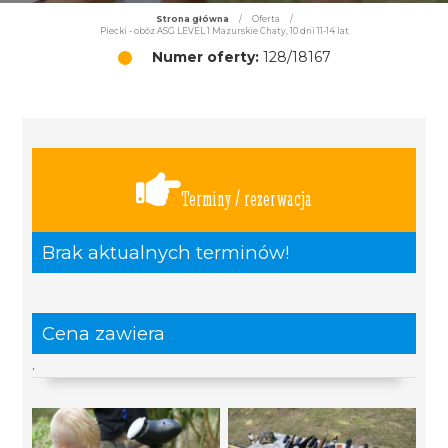
Strona główna
/
Oferta
/
Piecki - obóz ASG LEVEL 1 Mazurskie Chaty, 10 dni 11-14 lat
Numer oferty:
128/18167
Terminy / rezerwacja
Brak aktualnych terminów!
Cena zawiera
.