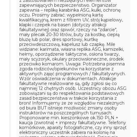
z zastosowaniem niezbędnych elementów
zapewniających bezpieczeństwo. Organizator
zapewnia – replikę karabinka ASG, kulki, ochronę
oczu.
Prosimy zabrać: wypełnioną kartę
kwalifikacyjną, krem z filtrem UV, strój kąpielowy,
klapki i czepek na basen (dotyczy atrakcji
fakultatywnej) oraz śpiwór, rzeczy na "zdarcie",
mały plecak 20-30 litrów, buty za kostkę, ciepłą
bluzę lub polar, dres sportowy, kurtkę
przeciwdeszczową, kapelusz lub czapkę. Mile
widziane: karimata, własna replika ASG, kamizelki,
hełmy, oporządzenie taktyczne, osłona twarzy,
mały scyzoryk, okulary przeciwsłoneczne, środek
przeciwko komarom.
Uwaga: Potrzebna pisemna
zgoda rodziców/opiekunów na korzystanie z
aktywnych zajęć programowych / fakultatywnych.
Wzór oświadczenia w dokumentach.
Atrakcje
fakultatywne realizowane są, gdy zgłosi się co
najmniej 12 chętnych osób.
Uczestnicy obozu ASG
zobowiązani są do respektowania podstawowych
zasad bezpieczeństwa w trakcie korzystania z
broni!
Informujemy że ze względów niezależnych
od biura BUT istnieje możliwość zmiany osoby
instruktorów na poszczególnych turnusach.
Proponowane min. kieszonkowe ok.150 PLN +
kaucja (zwrotna) + imprezy fakultatywne.
Telefony
komórkowe, aparaty fotograficzne, czy inny sprzęt
elektroniczny uczestnik zabiera na kolonię na