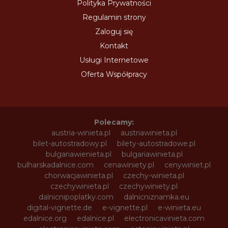
Polityka Prywatności
Regulamin strony
Zaloguj się
Kontakt
Usługi Internetowe
Oferta Współpracy
Polecamy:
austria-winieta.pl
austriawinieta.pl
bilet-autostradowy.pl
bilety-autostradowe.pl
bulgariawienieta.pl
bulgariawinieta.pl
bulharskadalnice.com
cenawiniety.pl
cenywiniet.pl
chorwacjawinieta.pl
czechy-winieta.pl
czechywinieta.pl
czechywiniety.pl
dalnicnipoplatky.com
dalnicniznamka.eu
digital-vignette.de
e-vignette.pl
e-winieta.eu
edalnice.org
edalnice.pl
electronicavinieta.com