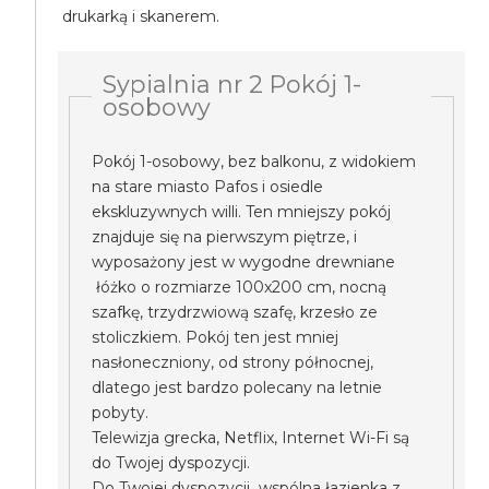
drukarką i skanerem.
Sypialnia nr 2 Pokój 1-
osobowy
Pokój 1-osobowy, bez balkonu, z widokiem
na stare miasto Pafos i osiedle
ekskluzywnych willi. Ten mniejszy pokój
znajduje się na pierwszym piętrze, i
wyposażony jest w wygodne drewniane
łóżko o rozmiarze 100x200 cm, nocną
szafkę, trzydrzwiową szafę, krzesło ze
stoliczkiem. Pokój ten jest mniej
nasłoneczniony, od strony północnej,
dlatego jest bardzo polecany na letnie
pobyty.
Telewizja grecka, Netflix, Internet Wi-Fi są
do Twojej dyspozycji.
Do Twojej dyspozycji wspólna łazienka z