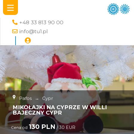
+48 33 813 90 00
info@tu1.pl
Pafos
→
Cypr
MIKOŁAJKI NA CYPRZE W WILLI
BAJECZNY CYPR
130 PLN
/ 30 EUR
Cena od