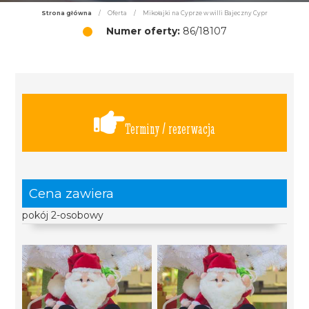
Strona główna
/
Oferta
/
Mikołajki na Cyprze w willi Bajeczny Cypr
Numer oferty:
86/18107
Terminy / rezerwacja
Cena zawiera
pokój 2-osobowy