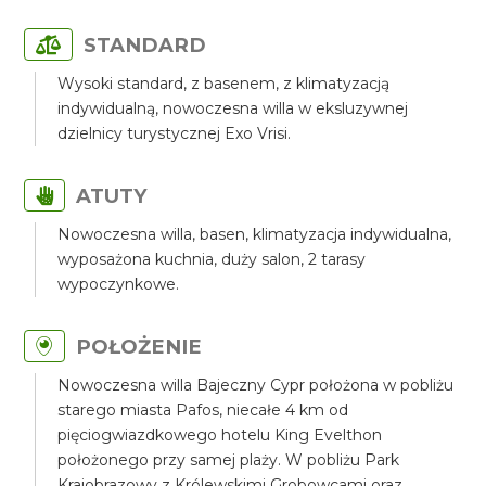
STANDARD
Wysoki standard, z basenem, z klimatyzacją
indywidualną, nowoczesna willa w eksluzywnej
dzielnicy turystycznej Exo Vrisi.
ATUTY
Nowoczesna willa, basen, klimatyzacja indywidualna,
wyposażona kuchnia, duży salon, 2 tarasy
wypoczynkowe.
POŁOŻENIE
Nowoczesna willa Bajeczny Cypr położona w pobliżu
starego miasta Pafos, niecałe 4 km od
pięciogwiazdkowego hotelu King Evelthon
położonego przy samej plaży. W pobliżu Park
Krajobrazowy z Królewskimi Grobowcami oraz