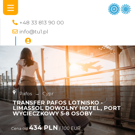
+48 33 813 90 00
info@tu1.pl
Pafos
→
Cypr
TRANSFER PAFOS LOTNISKO -
LIMASSOL DOWOLNY HOTEL, PORT
WYCIECZKOWY 5-8 OSOBY
434 PLN
/ 100 EUR
Cena od