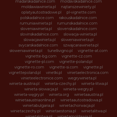
madarskadalnice.com
moldavskadalnice.com
moldawiawinieta.pl
najtanszewiniety.pl
oplatyautostradowe.pl
pl-vignette.com
polskadalnice.com
rakouskadalnice.com
rumuniawinieta.pl
rumunskadalnice.com
sloveniawinieta.pl
slovenskadalnice.com
slovinskadalnice.com
slowacja-winieta.pl
slowacjawinieta.pl
sloweniawinieta.pl
svycarskadalnice.com
szwajcariawinieta.pl
słoweniawinieta.pl
tunellivigno.pl
vignette-at.com
vignette-bg.com
vignette-cz.com
vignette-pl.com
vignette-poland.pl
vignette-ro.com
vignette-si.com
vignette.pl
vignettepoland.pl
vinetki.pl
vinietaelectronica.com
vinieteelectronice.com
wegrywinieta.pl
winieta-austria.pl
winieta-czechy.pl
winieta-litwa.pl
winieta-słowacja.pl
winieta-wegry.pl
winieta-węgry.pl
winieta.org
winietaaustria.pl
winietaaustriaonline.pl
winietaautostradowa.pl
winietabulgaria.pl
winietachorwacja.pl
winietaczechy.pl
winietaestonia.pl
winietalitwa.pl
winietalotwa.pl
winietamoldawia.pl