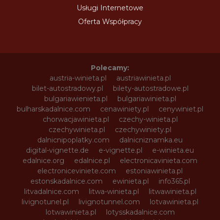
Usługi Internetowe
Oferta Współpracy
Polecamy:
austria-winieta.pl
austriawinieta.pl
bilet-autostradowy.pl
bilety-autostradowe.pl
bulgariawienieta.pl
bulgariawinieta.pl
bulharskadalnice.com
cenawiniety.pl
cenywiniet.pl
chorwacjawinieta.pl
czechy-winieta.pl
czechywinieta.pl
czechywiniety.pl
dalnicnipoplatky.com
dalnicniznamka.eu
digital-vignette.de
e-vignette.pl
e-winieta.eu
edalnice.org
edalnice.pl
electronicavinieta.com
electroniceviniete.com
estoniawinieta.pl
estonskadalnice.com
ewinieta.pl
info365.pl
litvadalnice.com
litwa-winieta.pl
litwawinieta.pl
livignotunel.pl
livignotunnel.com
lotvawinieta.pl
lotwawinieta.pl
lotysskadalnice.com