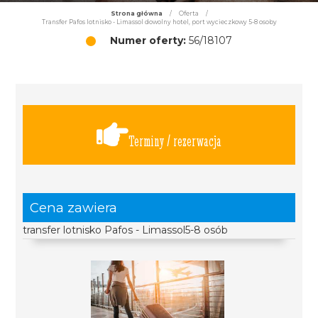
Strona główna
/
Oferta
/
Transfer Pafos lotnisko - Limassol dowolny hotel, port wycieczkowy 5-8 osoby
Numer oferty:
56/18107
Terminy / rezerwacja
Cena zawiera
transfer lotnisko Pafos - Limassol5-8 osób