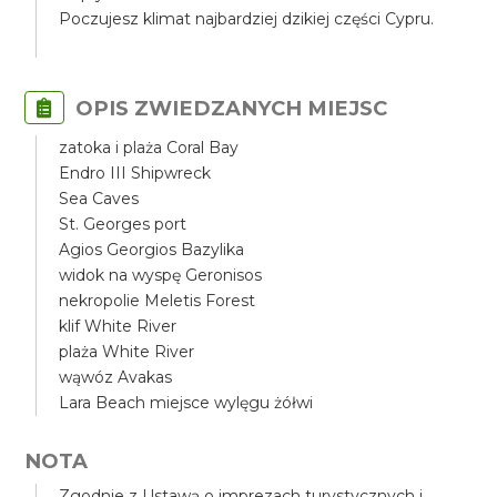
Poczujesz klimat najbardziej dzikiej części Cypru.
OPIS ZWIEDZANYCH MIEJSC
zatoka i plaża Coral Bay
Endro III Shipwreck
Sea Caves
St. Georges port
Agios Georgios Bazylika
widok na wyspę Geronisos
nekropolie Meletis Forest
klif White River
plaża White River
wąwóz Avakas
Lara Beach miejsce wylęgu żółwi
NOTA
Zgodnie z Ustawą o imprezach turystycznych i