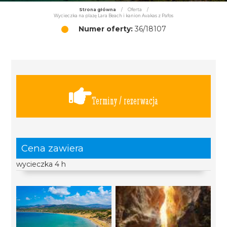
Strona główna
/
Oferta
/
Wycieczka na plażę Lara Beach i kanion Avakas z Pafos
Numer oferty:
36/18107
Terminy / rezerwacja
Cena zawiera
wycieczka 4 h