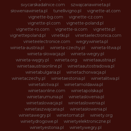
svycarskadalnice.com
szwajcariawinieta.pl
słoweniawinieta.pl
tunellivigno.pl
vignette-at.com
vignette-bg.com
vignette-cz.com
vignette-pl.com
vignette-poland.pl
vignette-ro.com
vignette-si.com
vignette.pl
vignettepoland.pl
vinetki.pl
vinietaelectronica.com
vinieteelectronice.com
wegrywinieta.pl
winieta-austria.pl
winieta-czechy.pl
winieta-litwa.pl
winieta-słowacja.pl
winieta-wegry.pl
winieta-węgry.pl
winieta.org
winietaaustria.pl
winietaaustriaonline.pl
winietaautostradowa.pl
winietabulgaria.pl
winietachorwacja.pl
winietaczechy.pl
winietaestonia.pl
winietalitwa.pl
winietalotwa.pl
winietamoldawia.pl
winietaonline.com
winietapolska.pl
winietarumunia.pl
winietaslovenia.pl
winietaslowacja.pl
winietaslowenia.pl
winietaszwajcaria.pl
winietasłowenia.pl
winietawegry.pl
winietomat.pl
winiety.org
winietydrogowe.pl
winietyelektroniczne.pl
winietyestonia.pl
winietywegry.pl