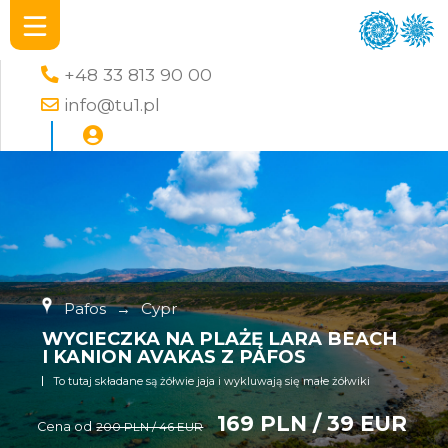
+48 33 813 90 00
info@tu1.pl
Pafos
→
Cypr
WYCIECZKA NA PLAŻĘ LARA BEACH
I KANION AVAKAS Z PAFOS
To tutaj składane są żółwie jaja i wykluwają się małe żółwiki
169 PLN / 39 EUR
Cena od
200 PLN / 46 EUR