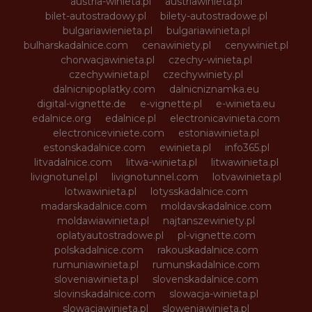
austria-winieta.pl
austriawinieta.pl
bilet-autostradowy.pl
bilety-autostradowe.pl
bulgariawienieta.pl
bulgariawinieta.pl
bulharskadalnice.com
cenawiniety.pl
cenywiniet.pl
chorwacjawinieta.pl
czechy-winieta.pl
czechywinieta.pl
czechywiniety.pl
dalnicnipoplatky.com
dalnicniznamka.eu
digital-vignette.de
e-vignette.pl
e-winieta.eu
edalnice.org
edalnice.pl
electronicavinieta.com
electroniceviniete.com
estoniawinieta.pl
estonskadalnice.com
ewinieta.pl
info365.pl
litvadalnice.com
litwa-winieta.pl
litwawinieta.pl
livignotunel.pl
livignotunnel.com
lotvawinieta.pl
lotwawinieta.pl
lotysskadalnice.com
madarskadalnice.com
moldavskadalnice.com
moldawiawinieta.pl
najtanszewiniety.pl
oplatyautostradowe.pl
pl-vignette.com
polskadalnice.com
rakouskadalnice.com
rumuniawinieta.pl
rumunskadalnice.com
sloveniawinieta.pl
slovenskadalnice.com
slovinskadalnice.com
slowacja-winieta.pl
slowacjawinieta.pl
sloweniawinieta.pl