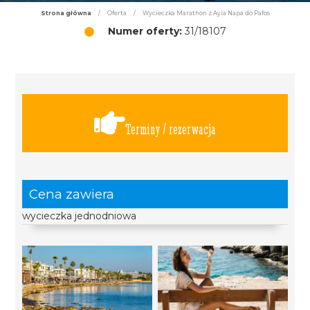
Strona główna
/
Oferta
/
Wycieczka Marathon z Ayia Napa do Pafos
Numer oferty:
31/18107
Terminy / rezerwacja
Cena zawiera
wycieczka jednodniowa