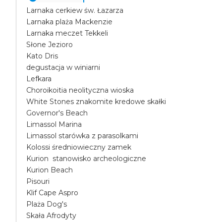
Larnaka cerkiew św. Łazarza
Larnaka plaża Mackenzie
Larnaka meczet Tekkeli
Słone Jezioro
Kato Dris
degustacja w winiarni
Lefkara
Choroikoitia neolityczna wioska
White Stones znakomite kredowe skałki
Governor's Beach
Limassol Marina
Limassol starówka z parasolkami
Kolossi średniowieczny zamek
Kurion stanowisko archeologiczne
Kurion Beach
Pisouri
Klif Cape Aspro
Plaża Dog's
Skała Afrodyty