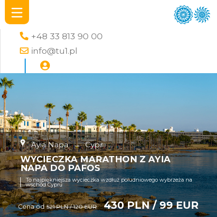
+48 33 813 90 00
info@tu1.pl
Ayia Napa
→
Cypr
WYCIECZKA MARATHON Z AYIA
NAPA DO PAFOS
To najpiękniejsza wycieczka wzdłuż południowego wybrzeża na
wschód Cypru
430 PLN / 99 EUR
Cena od
521 PLN / 120 EUR