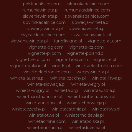
polskadalnice.com
rakouskadalnice.com
rumuniawinieta.pl
rumunskadalnice.com
sloveniawinieta.pl
slovenskadalnice.com
slovinskadalnice.com
slowacja-winieta.pl
slowacjawinieta.pl
sloweniawinieta.pl
svycarskadalnice.com
szwajcariawinieta.pl
słoweniawinieta.pl
tunellivigno.pl
vignette-at.com
vignette-bg.com
vignette-cz.com
vignette-pl.com
vignette-poland.pl
vignette-ro.com
vignette-si.com
vignette.pl
vignettepoland.pl
vinetki.pl
vinietaelectronica.com
vinieteelectronice.com
wegrywinieta.pl
winieta-austria.pl
winieta-czechy.pl
winieta-litwa.pl
winieta-słowacja.pl
winieta-wegry.pl
winieta-węgry.pl
winieta.org
winietaaustria.pl
winietaaustriaonline.pl
winietaautostradowa.pl
winietabulgaria.pl
winietachorwacja.pl
winietaczechy.pl
winietaestonia.pl
winietalitwa.pl
winietalotwa.pl
winietamoldawia.pl
winietaonline.com
winietapolska.pl
winietarumunia.pl
winietaslovenia.pl