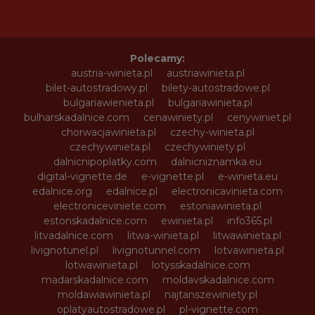
Polecamy:
austria-winieta.pl
austriawinieta.pl
bilet-autostradowy.pl
bilety-autostradowe.pl
bulgariawienieta.pl
bulgariawinieta.pl
bulharskadalnice.com
cenawiniety.pl
cenywiniet.pl
chorwacjawinieta.pl
czechy-winieta.pl
czechywinieta.pl
czechywiniety.pl
dalnicnipoplatky.com
dalnicniznamka.eu
digital-vignette.de
e-vignette.pl
e-winieta.eu
edalnice.org
edalnice.pl
electronicavinieta.com
electroniceviniete.com
estoniawinieta.pl
estonskadalnice.com
ewinieta.pl
info365.pl
litvadalnice.com
litwa-winieta.pl
litwawinieta.pl
livignotunel.pl
livignotunnel.com
lotvawinieta.pl
lotwawinieta.pl
lotysskadalnice.com
madarskadalnice.com
moldavskadalnice.com
moldawiawinieta.pl
najtanszewiniety.pl
oplatyautostradowe.pl
pl-vignette.com