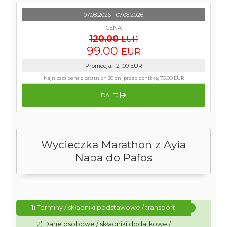
07.08.2026 - 07.08.2026
CENA
120.00
EUR
99.00
EUR
Promocja
:
-21.00
EUR
Najniższa cena z ostatnich 30 dni przed obniżką:
75.00 EUR
DALEJ
Wycieczka Marathon z Ayia
Napa do Pafos
1) Terminy / składniki podstawowe / transport
2) Dane osobowe / składniki dodatkowe /