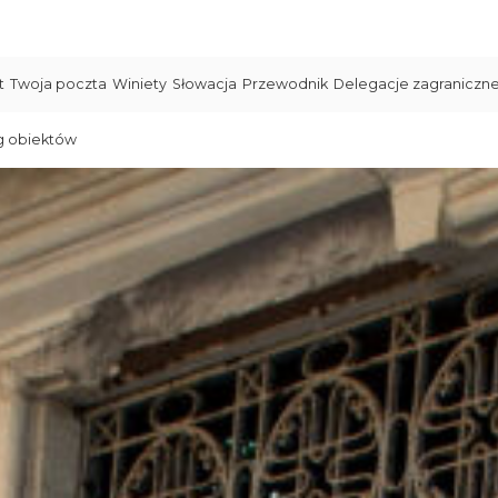
t
Twoja poczta
Winiety
Słowacja
Przewodnik
Delegacje zagraniczn
g obiektów