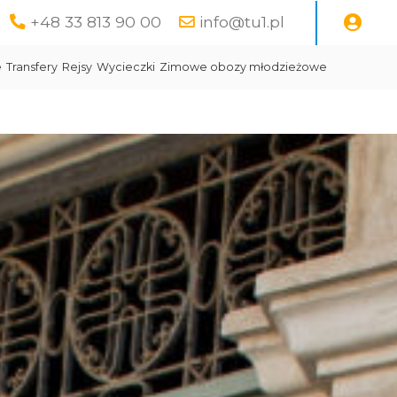
+48 33 813 90 00
info@tu1.pl
e
Transfery
Rejsy
Wycieczki
Zimowe obozy młodzieżowe