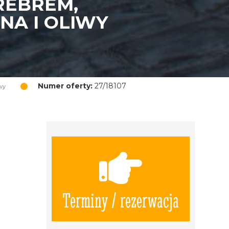
REBREM,
NA I OLIWY
Numer oferty:
27/18107
wy
Terminy / rezerwacja