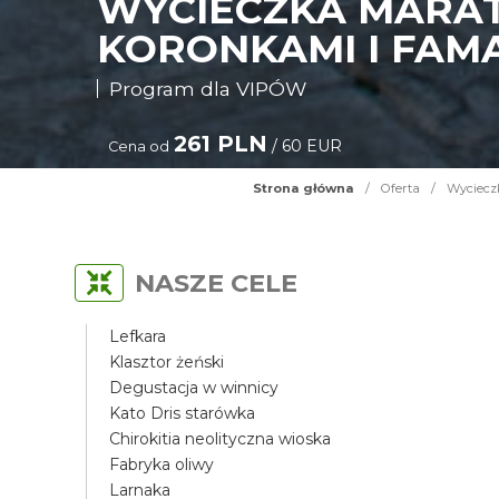
WYCIECZKA MARAT
KORONKAMI I FAM
Program dla VIPÓW
261 PLN
/ 60 EUR
Cena od
Strona główna
/
Oferta
/
Wycieczk
NASZE CELE
Lefkara
Klasztor żeński
Degustacja w winnicy
Kato Dris starówka
Chirokitia neolityczna wioska
Fabryka oliwy
Larnaka