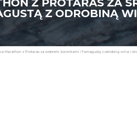
HON Z PROTARAS ZA S
AGUSTĄ Z ODROBINĄ WI
a Marathon z Protaras za srebrem, koronkami i Famagustą z odrobiną wina i oli