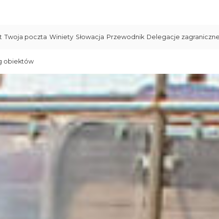
t
Twoja poczta
Winiety
Słowacja
Przewodnik
Delegacje zagraniczn
g obiektów