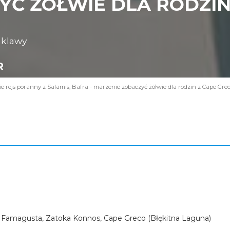
Ć ŻÓŁWIE DLA RODZIN 
nklawy
R
 rejs poranny z Salamis, Bafra - marzenie zobaczyć żółwie dla rodzin z Cape Gre
 Famagusta, Zatoka Konnos, Cape Greco (Błękitna Laguna)