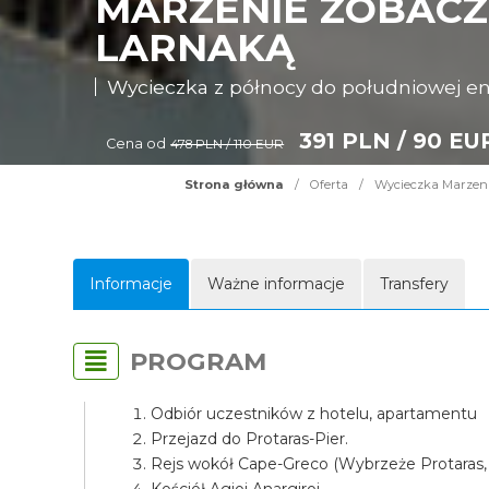
MARZENIE ZOBACZY
LARNAKĄ
Wycieczka z północy do południowej e
391 PLN / 90 EU
Cena od
478 PLN / 110 EUR
Strona główna
/
Oferta
/
Wycieczka Marzenie
Informacje
Ważne informacje
Transfery
PROGRAM
Odbiór uczestników z hotelu, apartamentu
Przejazd do Protaras-Pier.
Rejs wokół Cape-Greco (Wybrzeże Protaras,