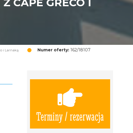
Z CAPE GRECO I
Numer oferty:
162/18107
co i Larnaką
Terminy / rezerwacja