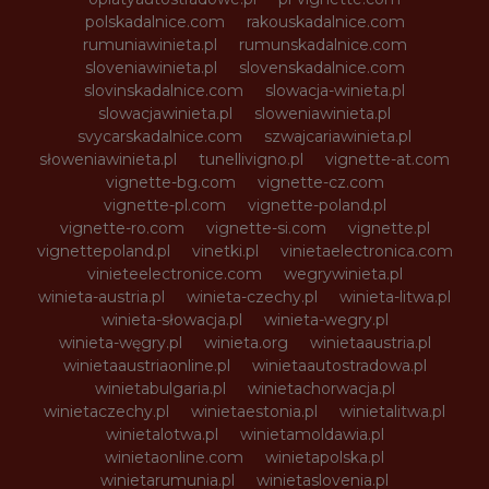
polskadalnice.com
rakouskadalnice.com
rumuniawinieta.pl
rumunskadalnice.com
sloveniawinieta.pl
slovenskadalnice.com
slovinskadalnice.com
slowacja-winieta.pl
slowacjawinieta.pl
sloweniawinieta.pl
svycarskadalnice.com
szwajcariawinieta.pl
słoweniawinieta.pl
tunellivigno.pl
vignette-at.com
vignette-bg.com
vignette-cz.com
vignette-pl.com
vignette-poland.pl
vignette-ro.com
vignette-si.com
vignette.pl
vignettepoland.pl
vinetki.pl
vinietaelectronica.com
vinieteelectronice.com
wegrywinieta.pl
winieta-austria.pl
winieta-czechy.pl
winieta-litwa.pl
winieta-słowacja.pl
winieta-wegry.pl
winieta-węgry.pl
winieta.org
winietaaustria.pl
winietaaustriaonline.pl
winietaautostradowa.pl
winietabulgaria.pl
winietachorwacja.pl
winietaczechy.pl
winietaestonia.pl
winietalitwa.pl
winietalotwa.pl
winietamoldawia.pl
winietaonline.com
winietapolska.pl
winietarumunia.pl
winietaslovenia.pl