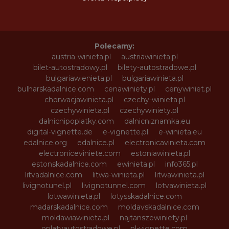
Polecamy:
austria-winieta.pl
austriawinieta.pl
bilet-autostradowy.pl
bilety-autostradowe.pl
bulgariawienieta.pl
bulgariawinieta.pl
bulharskadalnice.com
cenawiniety.pl
cenywiniet.pl
chorwacjawinieta.pl
czechy-winieta.pl
czechywinieta.pl
czechywiniety.pl
dalnicnipoplatky.com
dalnicniznamka.eu
digital-vignette.de
e-vignette.pl
e-winieta.eu
edalnice.org
edalnice.pl
electronicavinieta.com
electroniceviniete.com
estoniawinieta.pl
estonskadalnice.com
ewinieta.pl
info365.pl
litvadalnice.com
litwa-winieta.pl
litwawinieta.pl
livignotunel.pl
livignotunnel.com
lotvawinieta.pl
lotwawinieta.pl
lotysskadalnice.com
madarskadalnice.com
moldavskadalnice.com
moldawiawinieta.pl
najtanszewiniety.pl
oplatyautostradowe.pl
pl-vignette.com