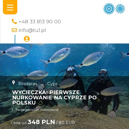
+48 33 813 90 00
info@tu1.pl
Protaras
→
Cypr
WYCIECZKA: PIERWSZE
NURKOWANIE NA CYPRZE PO
POLSKU
Twoje pierwsze nurkowanie
348 PLN
/ 80 EUR
Cena od