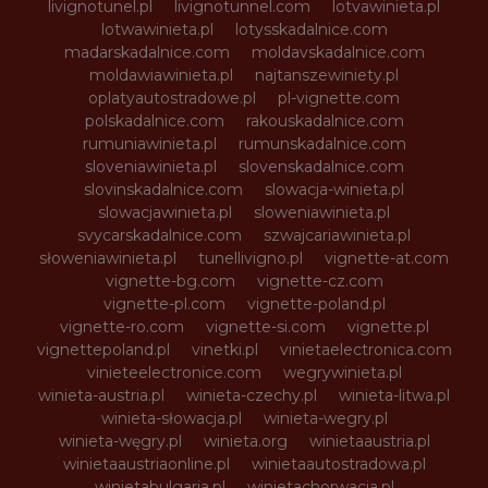
livignotunel.pl
livignotunnel.com
lotvawinieta.pl
lotwawinieta.pl
lotysskadalnice.com
madarskadalnice.com
moldavskadalnice.com
moldawiawinieta.pl
najtanszewiniety.pl
oplatyautostradowe.pl
pl-vignette.com
polskadalnice.com
rakouskadalnice.com
rumuniawinieta.pl
rumunskadalnice.com
sloveniawinieta.pl
slovenskadalnice.com
slovinskadalnice.com
slowacja-winieta.pl
slowacjawinieta.pl
sloweniawinieta.pl
svycarskadalnice.com
szwajcariawinieta.pl
słoweniawinieta.pl
tunellivigno.pl
vignette-at.com
vignette-bg.com
vignette-cz.com
vignette-pl.com
vignette-poland.pl
vignette-ro.com
vignette-si.com
vignette.pl
vignettepoland.pl
vinetki.pl
vinietaelectronica.com
vinieteelectronice.com
wegrywinieta.pl
winieta-austria.pl
winieta-czechy.pl
winieta-litwa.pl
winieta-słowacja.pl
winieta-wegry.pl
winieta-węgry.pl
winieta.org
winietaaustria.pl
winietaaustriaonline.pl
winietaautostradowa.pl
winietabulgaria.pl
winietachorwacja.pl