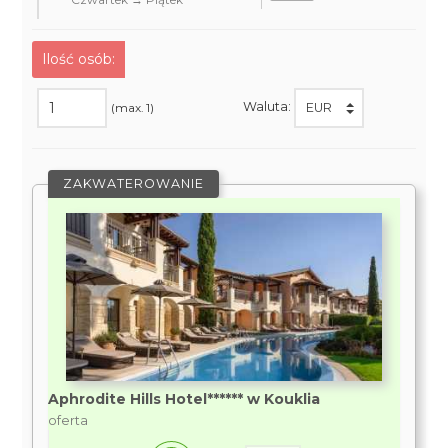
Ilość osób:
Waluta:
(max. 1)
ZAKWATEROWANIE
Aphrodite Hills Hotel****** w Kouklia
oferta