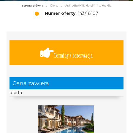
Strona główna
/
Oferta
/
Aphrodite Hills Hotel****** w Kouklia
Numer oferty:
143/18107
Terminy / rezerwacja
Cena zawiera
oferta