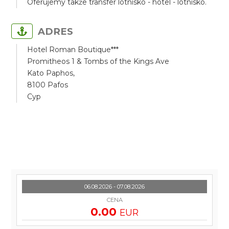
Oferujemy także transfer lotnisko - hotel - lotnisko.
ADRES
Hotel Roman Boutique***
Promitheos 1 & Tombs of the Kings Ave
Kato Paphos,
8100 Pafos
Cyp
06.08.2026 - 07.08.2026
CENA
0.00
EUR