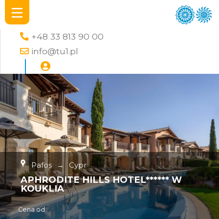
+48 33 813 90 00
info@tu1.pl
Pafos
→
Cypr
APHRODITE HILLS HOTEL****** W
KOUKLIA
Cena od