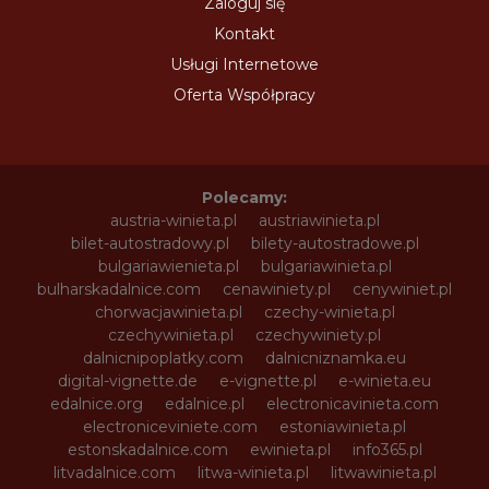
Zaloguj się
Kontakt
Usługi Internetowe
Oferta Współpracy
Polecamy:
austria-winieta.pl
austriawinieta.pl
bilet-autostradowy.pl
bilety-autostradowe.pl
bulgariawienieta.pl
bulgariawinieta.pl
bulharskadalnice.com
cenawiniety.pl
cenywiniet.pl
chorwacjawinieta.pl
czechy-winieta.pl
czechywinieta.pl
czechywiniety.pl
dalnicnipoplatky.com
dalnicniznamka.eu
digital-vignette.de
e-vignette.pl
e-winieta.eu
edalnice.org
edalnice.pl
electronicavinieta.com
electroniceviniete.com
estoniawinieta.pl
estonskadalnice.com
ewinieta.pl
info365.pl
litvadalnice.com
litwa-winieta.pl
litwawinieta.pl