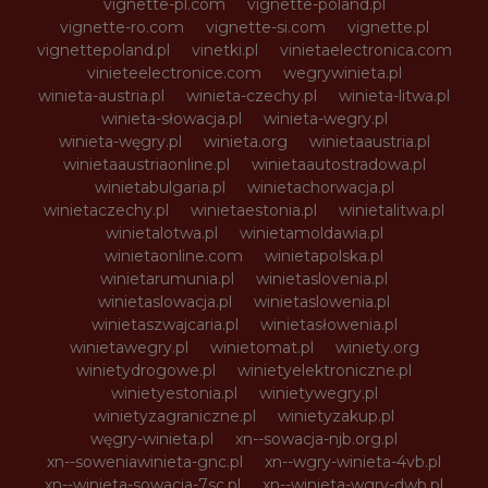
vignette-pl.com
vignette-poland.pl
vignette-ro.com
vignette-si.com
vignette.pl
vignettepoland.pl
vinetki.pl
vinietaelectronica.com
vinieteelectronice.com
wegrywinieta.pl
winieta-austria.pl
winieta-czechy.pl
winieta-litwa.pl
winieta-słowacja.pl
winieta-wegry.pl
winieta-węgry.pl
winieta.org
winietaaustria.pl
winietaaustriaonline.pl
winietaautostradowa.pl
winietabulgaria.pl
winietachorwacja.pl
winietaczechy.pl
winietaestonia.pl
winietalitwa.pl
winietalotwa.pl
winietamoldawia.pl
winietaonline.com
winietapolska.pl
winietarumunia.pl
winietaslovenia.pl
winietaslowacja.pl
winietaslowenia.pl
winietaszwajcaria.pl
winietasłowenia.pl
winietawegry.pl
winietomat.pl
winiety.org
winietydrogowe.pl
winietyelektroniczne.pl
winietyestonia.pl
winietywegry.pl
winietyzagraniczne.pl
winietyzakup.pl
węgry-winieta.pl
xn--sowacja-njb.org.pl
xn--soweniawinieta-gnc.pl
xn--wgry-winieta-4vb.pl
xn--winieta-sowacja-7sc.pl
xn--winieta-wgry-dwb.pl