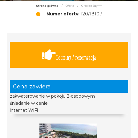
Strona główna
/
Oferta
/
Grecian Bay*****
Numer oferty:
120/18107
Terminy / rezerwacja
Cena zawiera
zakwaterowanie w pokoju 2-osobowym
śniadanie w cenie
internet WiFi