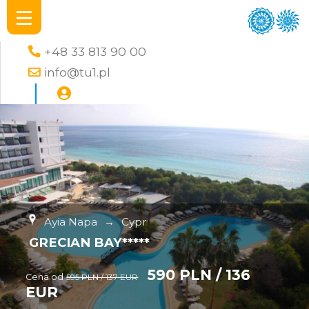
+48 33 813 90 00
info@tu1.pl
Ayia Napa
→
Cypr
GRECIAN BAY*****
590 PLN / 136
Cena od
595 PLN / 137 EUR
EUR