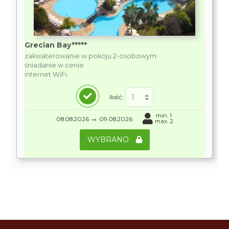
Grecian Bay*****
zakwaterowanie w pokoju 2-osobowym
śniadanie w cenie
internet WiFi
Ilość:
min. 1
→
08.08.2026
09.08.2026
max. 2
WYBRANO