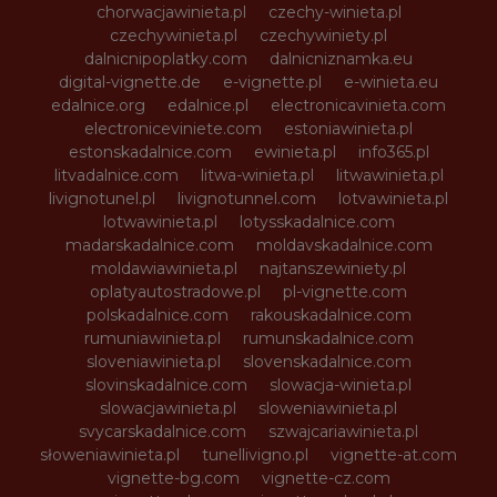
chorwacjawinieta.pl
czechy-winieta.pl
czechywinieta.pl
czechywiniety.pl
dalnicnipoplatky.com
dalnicniznamka.eu
digital-vignette.de
e-vignette.pl
e-winieta.eu
edalnice.org
edalnice.pl
electronicavinieta.com
electroniceviniete.com
estoniawinieta.pl
estonskadalnice.com
ewinieta.pl
info365.pl
litvadalnice.com
litwa-winieta.pl
litwawinieta.pl
livignotunel.pl
livignotunnel.com
lotvawinieta.pl
lotwawinieta.pl
lotysskadalnice.com
madarskadalnice.com
moldavskadalnice.com
moldawiawinieta.pl
najtanszewiniety.pl
oplatyautostradowe.pl
pl-vignette.com
polskadalnice.com
rakouskadalnice.com
rumuniawinieta.pl
rumunskadalnice.com
sloveniawinieta.pl
slovenskadalnice.com
slovinskadalnice.com
slowacja-winieta.pl
slowacjawinieta.pl
sloweniawinieta.pl
svycarskadalnice.com
szwajcariawinieta.pl
słoweniawinieta.pl
tunellivigno.pl
vignette-at.com
vignette-bg.com
vignette-cz.com