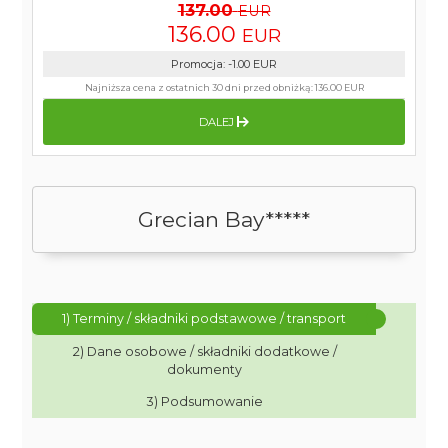
137.00
EUR
136.00
EUR
Promocja
:
-1.00
EUR
Najniższa cena z ostatnich 30 dni przed obniżką:
136.00 EUR
DALEJ
Grecian Bay*****
1) Terminy / składniki podstawowe / transport
2) Dane osobowe / składniki dodatkowe /
dokumenty
3) Podsumowanie