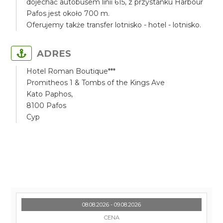
dojechać autobusem linii 615, z przystanku Harbour
Pafos jest około 700 m.
Oferujemy także transfer lotnisko - hotel - lotnisko.
ADRES
Hotel Roman Boutique***
Promitheos 1 & Tombs of the Kings Ave
Kato Paphos,
8100 Pafos
Cyp
08.08.2026 - 09.08.2026
CENA